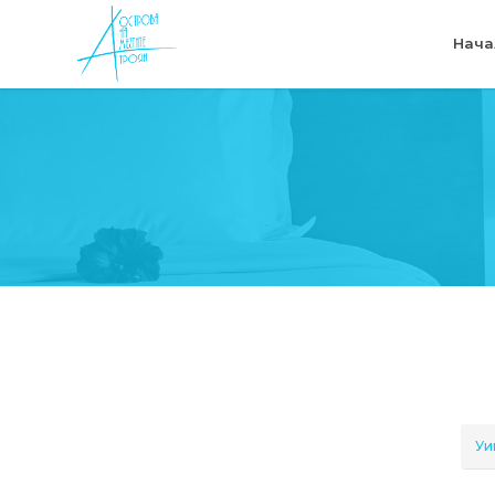
Нача
Уи