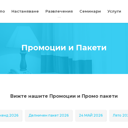
ло
Настаняване
Развлечения
Семинари
Услуги
Промоции и Пакети
Вижте нашите Промоции и Промо пакети
кенд 2026
Делничен пакет 2026
24 МАЙ 2026
Лято 20