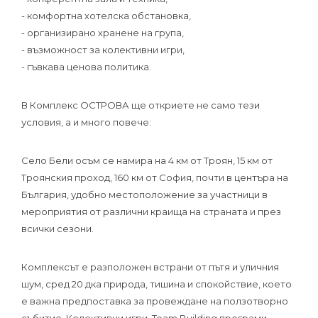
- комфортна хотелска обстановка,
- организирано хранене на група,
- възможност за колективни игри,
- гъвкава ценова политика.
В Комплекс ОСТРОВА ще откриете не само тези
условия, а и много повече:
Село Бели осъм се намира на 4 км от Троян, 15 км от
Троянския проход, 160 км от София, почти в центъра на
България, удобно местоположение за участници в
мероприятия от различни краища на страната и през
всички сезони.
Комплексът е разположен встрани от пътя и уличния
шум, сред 20 дка природа, тишина и спокойствие, което
е важна предпоставка за провеждане на ползотворно
събитие. Колективни игри, Team Building програми,