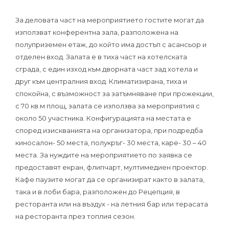
За деловата част на мероприятието гостите могат да
използват конферентна зала, разположена на
полуприземен етаж, до който има достъп с асансьор и
отделен вход. Залата е в тиха част на хотелската
сграда, с един изход към дворната част зад хотела и
друг към централния вход. Климатизирана, тиха и
спокойна, с възможност за затъмняване при прожекции,
с 70 кв.м площ, залата се използва за мероприятия с
около 50 участника. Конфигурацията на местата е
според изискванията на организатора, при подредба
киносалон- 50 места, полукръг- 30 места, каре- 30 – 40
места. За нуждите на мероприятието по заявка се
предоставят екран, флипчарт, мултимедиен проектор.
Кафе паузите могат да се организират както в залата,
така и в лоби бара, разположен до Рецепция, в
ресторанта или на въздух - на летния бар или терасата
на ресторанта през топлия сезон.