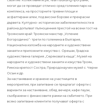
могат да се проведат отлично сред големия парк на
комплекса, на просторните тревни площи и
асфалтирани алеи, под високи борове и прекрасни
дървета. Културно- исторически забележителности в
района допълват пълноценния престой на всеки гост на
Троянския край: Троянски манстир „Успение
Богородично”- трети по големина в България,
Национална изложба на народните и художествени
занаяти и приложните изкуства с. Орешак, Градска
художествена галерия „Серяковата къща”, Музей на
народните и художествени занаяти и изкуства Троян,
Римска крепoст Состра, Природонаучен музей с. Черни
Осъм и др.
За настаняване и хранене на участниците в
мероприятия, при запитване се предлагат оферти с
варианти за настаняване, обяд, вечеря, кафе паузи,
съобразени с финансовите рамки на събитието. При
всяко запитване клиентите получават оферта с